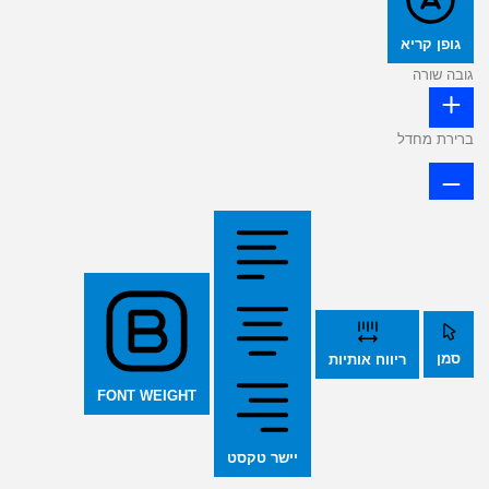
גופן קריא
גובה שורה
ברירת מחדל
סמן
ריווח אותיות
FONT WEIGHT
יישר טקסט