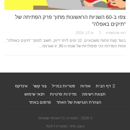
צפו ב-60 השניות הראשונות מתוך פרק הפתיחה של
"תיקים באפלה"
רועי פרבשטיין
ינו 12, 2016
בעוד קצת פחות משבועיים, 12 ימים ליתר דיוק, תשוב למסך "תיקים באפלה",
אחת הסדרות הכי פופולריות של שנות ה-90, זו שגרמה…
דף הבית
אודות
פטריות במייל
צור קשר
אינדקס
תצוגת רשימה
מדיניות פרטיות
תנאי שימוש
הצהרת הנגישות של האתר
פרסום באתר
© 2026 - הפטריה. כל הזכויות שמורות.
עיצוב אתר: הפטריה דיגיטל