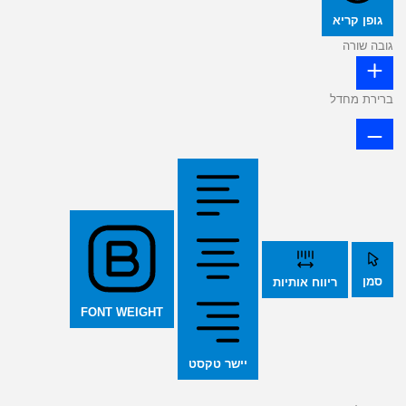
גופן קריא
גובה שורה
ברירת מחדל
סמן
ריווח אותיות
FONT WEIGHT
יישר טקסט