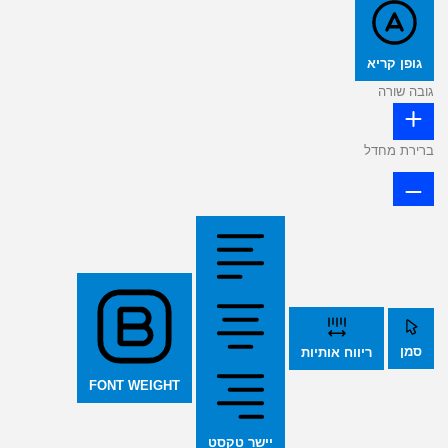
גופן קריא
גובה שורה
ברירת מחדל
סמן
ריווח אותיות
FONT WEIGHT
יישר טקסט