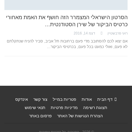
הסרטון הישראלי המצמרר הזה חושף את האמת מאחורי
כרטיס הביקור של שירן הסטודנטית…
רועי פרבשטיין
דצמ 14, 2016
אם יצוא לכם להסתובב מדי פעם ברחובות תל אביב, סביר להניח שנתקלתם
לא פעם, ואולי כמעט בכל פעם, בכרטיסי הביקור…
דף הבית
אודות
פטריות במייל
צור קשר
אינדקס
תצוגת רשימה
מדיניות פרטיות
תנאי שימוש
הצהרת הנגישות של האתר
פרסום באתר