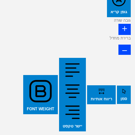
גופן קריא
גובה שורה
ברירת מחדל
סמן
ריווח אותיות
FONT WEIGHT
יישר טקסט