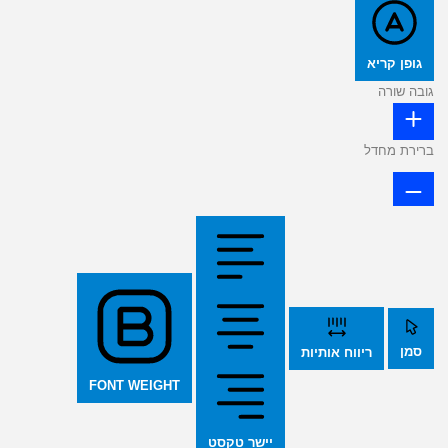
גופן קריא
גובה שורה
ברירת מחדל
סמן
ריווח אותיות
FONT WEIGHT
יישר טקסט