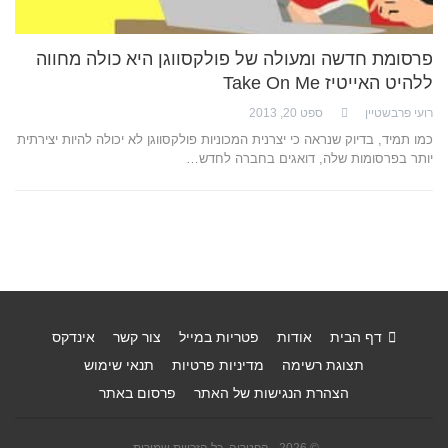
פרסומת חדשה ומעולה של פולקסווגן היא כולה מחווה
ללהיט האייטיז Take On Me
רועי פרבשטיין
ספט 20, 2013
כמו תמיד, בדיוק שנראה כי יצרנית המכוניות פולקסווגן לא יכולה להיות יצירתית
יותר בפרסומות שלה, דואגים בחברה לחדש…
דף הבית
אודות
פטריות במייל
צור קשר
אינדקס
תצוגת רשימה
מדיניות פרטיות
תנאי שימוש
הצהרת הנגישות של האתר
פרסום באתר