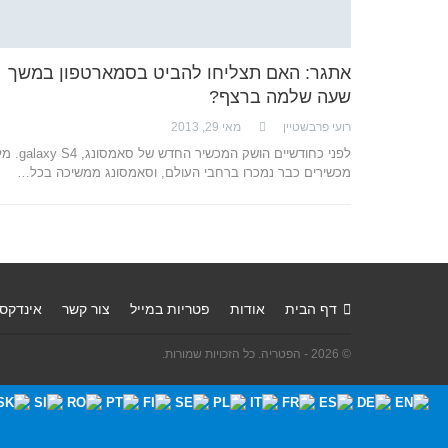
אתגר: האם תצליחו להביט בסמארטפון במשך
שעה שלמה ברצף?
רועי פרבשטיין
מאי 29, 2013
לפני כחודשיים הושק המכשיר החדש
מכשירים כבר נמכרו ברחבי העולם, וסאמסונג ממשיכה בכל…
דף הבית
אודות
פטריות במייל
צור קשר
אינדקס
© 2026 - הפטריה. כל הזכויות שמורות.