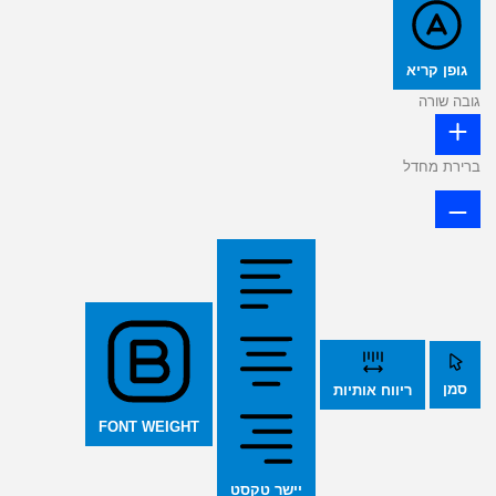
גופן קריא
גובה שורה
ברירת מחדל
סמן
ריווח אותיות
FONT WEIGHT
יישר טקסט