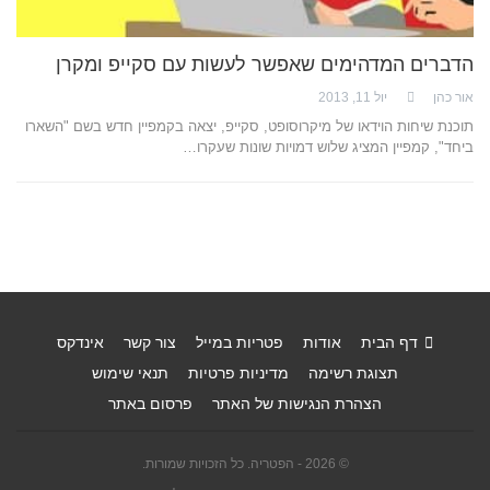
הדברים המדהימים שאפשר לעשות עם סקייפ ומקרן
אור כהן
יול 11, 2013
תוכנת שיחות הוידאו של מיקרוסופט, סקייפ, יצאה בקמפיין חדש בשם "השארו
ביחד", קמפיין המציג שלוש דמויות שונות שעקרו…
דף הבית
אודות
פטריות במייל
צור קשר
אינדקס
תצוגת רשימה
מדיניות פרטיות
תנאי שימוש
הצהרת הנגישות של האתר
פרסום באתר
© 2026 - הפטריה. כל הזכויות שמורות.