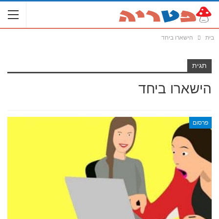
בית
הישארו ביחד
תגית
הישארו ביחד
פרסום