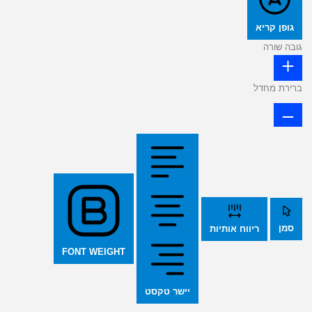
גופן קריא
גובה שורה
ברירת מחדל
סמן
ריווח אותיות
FONT WEIGHT
יישר טקסט