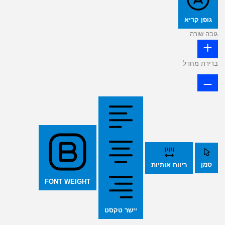
גופן קריא
גובה שורה
ברירת מחדל
סמן
ריווח אותיות
FONT WEIGHT
יישר טקסט