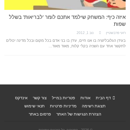
איזה כיף: המשחק שילמד אתכם לומר 'לבריאות' בשלל
שפות
רועי פרבשטיין
נוב 1, 2012
בעידן הגלובליזציה בו אנו חיים, עידן בו בני אדם בכל מקום ובכל מדינה יכולים
לתקשר אחד עם השניה בקלי קלות, מאוד מאוד…
דף הבית
אודות
פטריות במייל
צור קשר
אינדקס
תצוגת רשימה
מדיניות פרטיות
תנאי שימוש
הצהרת הנגישות של האתר
פרסום באתר