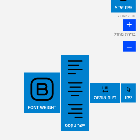
גופן קריא
גובה שורה
ברירת מחדל
סמן
ריווח אותיות
FONT WEIGHT
יישר טקסט