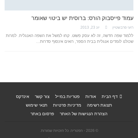
עמוד פייסבוק הורס: ברוסית יש ביטוי שאומר
רועי פרבשטיין
יונ 23, 2013
ללמוד שפה חדשה, זה לא עסק פשוט. קחו למשל את השפה האנגלית. למרות
שכולנו לומדים אנגלית בבית הספר, רואים אינסוף סדרות…
דף הבית
אודות
פטריות במייל
צור קשר
אינדקס
תצוגת רשימה
מדיניות פרטיות
תנאי שימוש
הצהרת הנגישות של האתר
פרסום באתר
© 2026 - הפטריה. כל הזכויות שמורות.