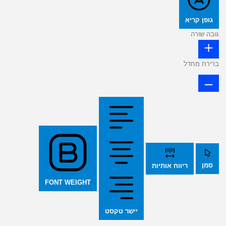
גופן קריא
גובה שורה
ברירת מחדל
סמן
ריווח אותיות
FONT WEIGHT
יישר טקסט