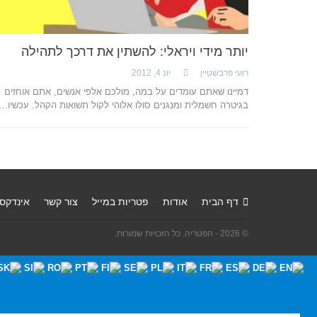
יותר מידי ויראלי: להשתין את דרכך לתהילה
רועי פרבשטיין
יונ 4, 2012
דמיינו שאתם עומדים על במה, מולכם אלפי אנשים, אתם אוחזים
בגיטרה חשמלית ומנגנים סולו אלוהי לקול תשואות הקהל. עכשיו…
דף הבית
אודות
פטריות במייל
צור קשר
אינדקס
© 2026 - הפטריה. כל הזכויות שמורות.