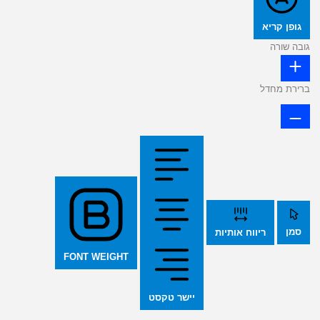
גופן קריא
גובה שורה
ברירת מחדל
סמן
ריווח אותיות
FONT WEIGHT
יישר טקסט