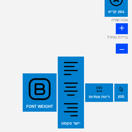
גופן קריא
גובה שורה
ברירת מחדל
סמן
ריווח אותיות
FONT WEIGHT
יישר טקסט