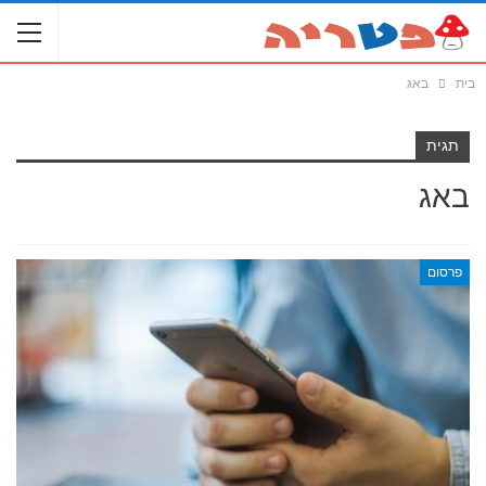
בית
באג
תגית
באג
פרסום