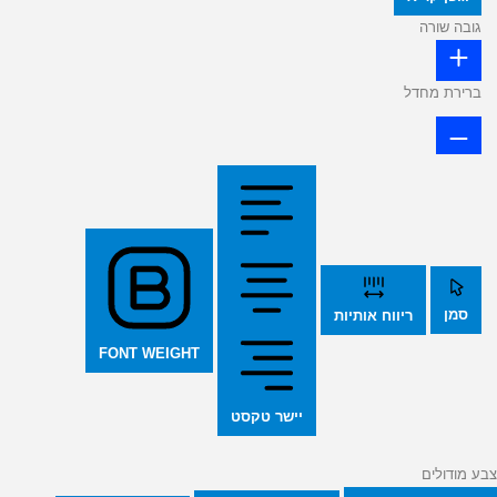
גובה שורה
ברירת מחדל
סמן
ריווח אותיות
FONT WEIGHT
יישר טקסט
צבע מודולים