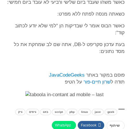
כאשר משהו שעבד ביום שלישי ורביעי לא עובד ביום חמישי:
כשאתה מנסה לפתח ללא מפרט:
כאשר הבוס אומר לי שבדיקות הן "למי שלא יודע לכתוב
קוד":
בעת עדכון סקריפט ל-DB, אתה שם לב שמחקת את כל
מסד נתונים:
פוסם במקור באתר
JavaCodeGeeks
תודה ל
שרון חיים-פור
על הטיפ
geek
jave
linux
php
script
באג
גיפים
גיק
WhatsApp
Facebook
שיתוף