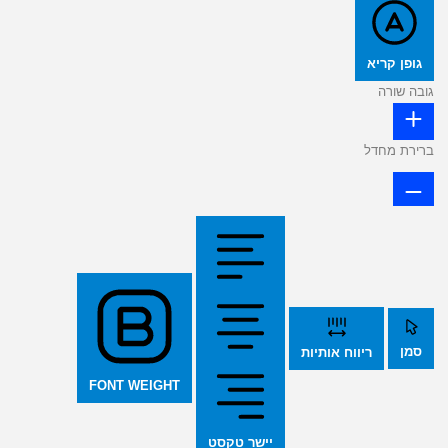
גופן קריא
גובה שורה
ברירת מחדל
סמן
ריווח אותיות
FONT WEIGHT
יישר טקסט