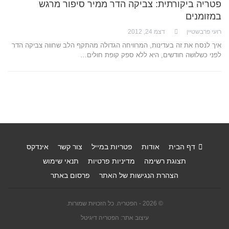
פטריה ביקורתית: צביקה הדר ממיר סיפור מרגש
במזומנים
רועי פרבשטיין
דצמ 24, 2012
איך לנסח את זה בעדינות, המרוויחה הגדולה מהתקף הלב שחווה צביקה הדר
לפני כשלושה חודשים, היא ללא ספק קופת חולים…
דף הבית
אודות
פטריות במייל
צור קשר
אינדקס
תצוגת רשימה
מדיניות פרטיות
תנאי שימוש
הצהרת הנגישות של האתר
פרסום באתר
© 2026 - הפטריה. כל הזכויות שמורות.
עיצוב אתר: הפטריה דיגיטל