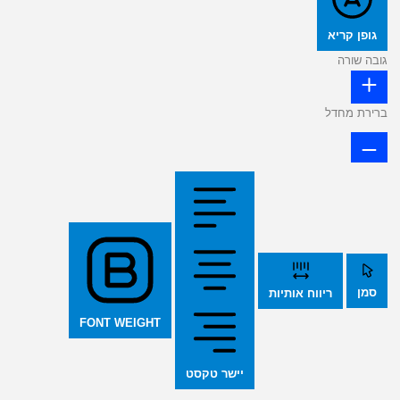
גופן קריא
גובה שורה
ברירת מחדל
סמן
ריווח אותיות
FONT WEIGHT
יישר טקסט