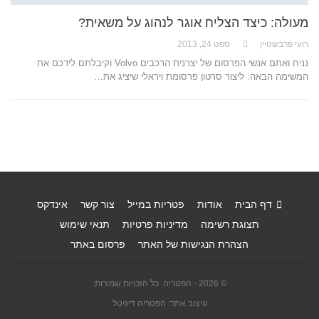
מעולה: כיצד הצליח אוגר לנהוג על משאית?
רועי פרבשטיין
ספט 24, 2013
נניח ואתם אנשי הפרסום של יצרנית הרכבים Volvo וקיבלתם לידכם את
המשימה הבאה: ליצור סרטון פרסומת ויראלי שיציג את…
דף הבית
אודות
פטריות במייל
צור קשר
אינדקס
תצוגת רשימה
מדיניות פרטיות
תנאי שימוש
הצהרת הנגישות של האתר
פרסום באתר
© 2026 - הפטריה. כל הזכויות שמורות.
עיצוב אתר: הפטריה דיגיטל