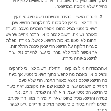
זאת, חשוב לציין כי העשבים היחידים שעשויים לצוץ יהיו
בהיקף שלא מכוסה במדשאה.
היזהרו מאש – במידה ורכשתם דשא סינטטי תקין
מיותר לציין כי אין כל סכנה להתלקחות הדשא שכן,
דשא סינטטי מכיל בתוכו מספר חומרים מעכבי בעירה.
באותה נשימה, חשוב לזכור כי אין הדבר מחייב שהאש
והחום לא יפגעו באיכות הדשא. למשל, במידה ונופלת
סיגריה דלוקה על הדשא הרי שאין סכנת התלקחות,
אך אפשר לומר ללא עוררין כי עשוי להיגרם נזק ישיר
לדשא באותה נקודה.
4.התמודדות מול מזיקים – תחילה, חשוב לציין כי לחרקים
ומזיקים אין באמת מה לחפש בתוך דשא סינטטי, אך בעת
בה הדשא שלכם נמצא באזור הגינה, הרי שלא פעם
המזיקים השונים עשויים למצוא שם את מקומם. זאת בעוד
כי הדשא הסינטטי עצמו הוא לא זה שמזמין אותם, אך
במידה והדשא מכיל בתוכו שאריות ופירורי מזון, הרי שאתם
יכולים להיות בטוחים כי מספר מזיקים וחרקים יגיעו לבקר
אתכם.