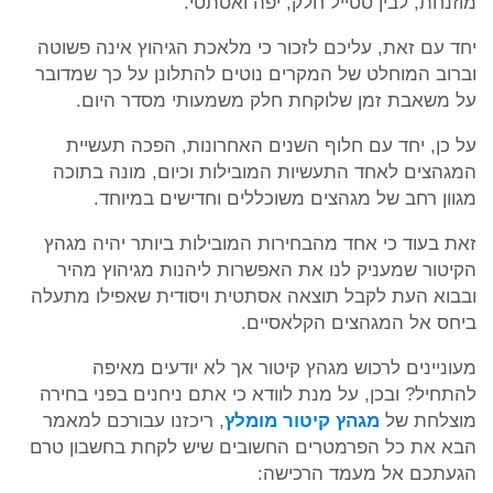
מוזנחת, לבין סטייל חלק, יפה ואסתטי.
יחד עם זאת, עליכם לזכור כי מלאכת הגיהוץ אינה פשוטה
וברוב המוחלט של המקרים נוטים להתלונן על כך שמדובר
על משאבת זמן שלוקחת חלק משמעותי מסדר היום.
על כן, יחד עם חלוף השנים האחרונות, הפכה תעשיית
המגהצים לאחד התעשיות המובילות וכיום, מונה בתוכה
מגוון רחב של מגהצים משוכללים וחדישים במיוחד.
זאת בעוד כי אחד מהבחירות המובילות ביותר יהיה מגהץ
הקיטור שמעניק לנו את האפשרות ליהנות מגיהוץ מהיר
ובבוא העת לקבל תוצאה אסתטית ויסודית שאפילו מתעלה
ביחס אל המגהצים הקלאסיים.
מעוניינים לרכוש מגהץ קיטור אך לא יודעים מאיפה
להתחיל? ובכן, על מנת לוודא כי אתם ניחנים בפני בחירה
מוצלחת של
מגהץ קיטור מומלץ
, ריכזנו עבורכם למאמר
הבא את כל הפרמטרים החשובים שיש לקחת בחשבון טרם
הגעתכם אל מעמד הרכישה: