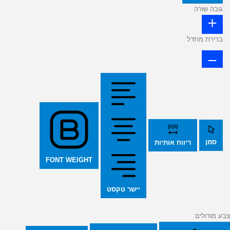
גובה שורה
ברירת מחדל
סמן
ריווח אותיות
FONT WEIGHT
יישר טקסט
צבע מודולים