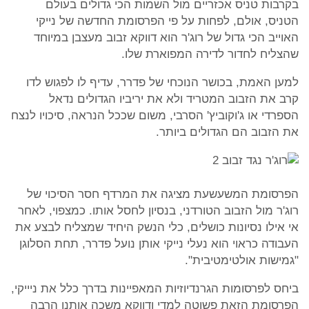
בקרבות טניס אכזריים מול השמות הכי גדולים בעולם
הטניס, אולם, לפחות על פי הפרסומת החדשה של נייקי
האוייב הכי גדול של רוג'ר הוא דווקא זבוב מעצבן במיוחד
שהצליח לחדור לדירה המפוארת שלו.
למען האמת, בכושר הנוכחי של פדרר, עדיף לו לפגוש לדו
קרב את הזבוב המטריד ולא את יריביו הגדולים נדאל
הספרדי או ג'וקוביץ' הסרבי, משום שככל הנראה, סיכויו לנצח
את הזבוב הם הגדולים ביותר.
הפרסומת המשעשעת מציגה את המרדף חסר הסיכוי של
רוג'ר מול הזבוב הטורדני, בנסיון לחסל אותו. כמצפוי, לאחר
אי אילו נסיונות כושלים, כלי הנשק היחיד שמצליח לבצע את
העבודה כראוי הוא נעלי נייקי אותן נועל פדרר, תחת הסלוגן
"גמישות אולטימטיבית".
ביחס לפרסומות הגרנדיוזיות המאפיינות בדרך כלל את ניייקי,
הפרסומת הזאת פשוטה למדי ודווקא משכה אותנו הרבה