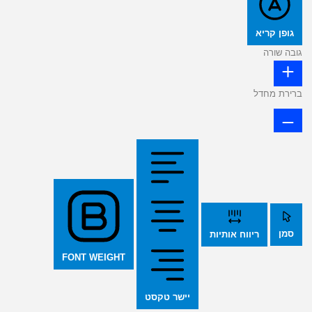
גופן קריא
גובה שורה
ברירת מחדל
סמן
ריווח אותיות
FONT WEIGHT
יישר טקסט