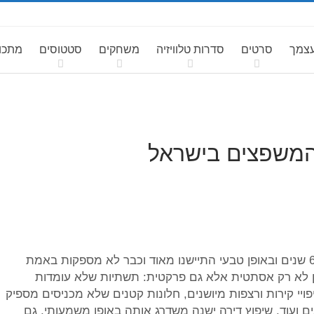
עצמך
סרטים
סדרות טלוויזיה
משחקים
סטטוסים
מתכונ
המשפצים בישראל
ברחבי ישראל יש דירות שנבנו לפני 30, 40 ואפילו 60 שנים ובאופן טבעי התיישנו מאוד וכבר לא מספקות באמת
-21. הבעיה היא כמובן לא רק אסתטית אלא גם פרקטית: תשתיות שלא עומדות
פויי קירות ורצפות מיושנים, חלונות קטנים שלא מכניסים מספיק
 ועוד. שיפוץ דירה ישנה משדרג אותה באופן משמעותי, גם