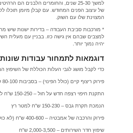
למשך 25-30 שנים, והחומרים הלבנים הם ה
של עיצוב הפנים המחודש. עם קבלן מיומן תוכלו לק
המצוינת שלו עם השוק.
* מורכבות סביבת העבודה – בדירות ישנות שיש מהן
למצבים שבהם אין גישה כזו. בבניין עם מעלית השי
יהיה נמוך יותר.
דוגמאות לתמחור עבודות שונות
כדי לקבל מושג לגבי העלות הכוללת של השיפוץ המ
פירוק ריצוף קיים (כולל הפינוי) – בסביבות 80-100 ש"ח למ"ר
התקנת חיפוי רצפה חדש על חול – 150-250 ש"ח למ"ר (אלא אם כן יש בקשות מיוחדות)
הנמכת תקרת גבס – 150-230 ש"ח למטר רץ
פירוק והרכבה של אמבטיה – 400-600 ש"ח (לא כולל כמובן האמבטיה החדשה עצמה)
שיפוץ חדר השירותים – 2,000-3,500 ש"ח