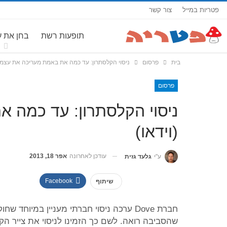
פטריות במייל
צור קשר
תופעות רשת
בחן את 
בית
פרסום
ניסוי הקלסתרון: עד כמה את באמת מעריכה את עצמך?
פרסום
ניסוי הקלסתרון: עד כמה 
(וידאו)
עודכן לאחרונה
אפר 18, 2013
ע"י
גלעד גזית
Facebook
שיתוף
חברת Dove ערכה ניסוי חברתי מעניין במיו
שהסביבה רואה. לשם כך הזמינו לניסוי את צייר הקלס