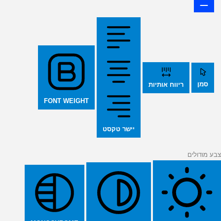
סמן
ריווח אותיות
FONT WEIGHT
יישר טקסט
צבע מודולים