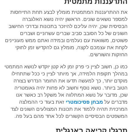
התרעננות מתמטית
את ההתרעננות המתמטית מומלץ לבצע תחת התייחסות
למספר נושאים שונים. הראשון יהיה נושא האלגברה
הבסיסית שכן, יהיה עליכם להיזכר בתכונות ובדרכי החישוב
השונים של כל הסובב סביב שברים עשרוניים ושברים
פשוטים, משוואות עם נעלמים ובמידה ואתם ממש מעוניינים
לקחת את עצמכם לקצה, מומלץ גם להקדיש זמן לחוקי
החזקות והשורשים.
כמו כן, חשוב לציין כי פרק זמן לא קטן יוקדש לנושא המתמטי
במהלך תקופת הלמידה, אך מיותר לציין כי ככל שתתחילו
מוקדם יותר, כך למעשה תדעו את החומר הנדרש בצורה
הטוב ביותר. נושא נוסף וחשוב לא פחות יהיה גאומטריה
שכן, מדובר על נושא המתלווה אל משקל רב כאשר אנו
מדברים על
מבחן פסיכומטרי
זאת בעוד כי ההמלצה
המרכזית תהיה ללמוד את תכונות המצולעים השונים לצד
המשפטים הבסיסיים הקשורים לכל אחד מהם בעל פה.
תרגלו קריאה באנגלית