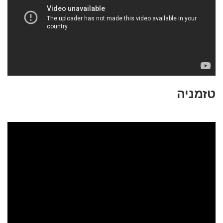
טזמניה