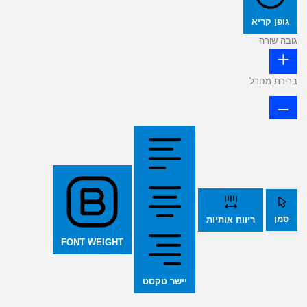
גופן קריא
גובה שורה
ברירת מחדל
סמן
ריווח אותיות
FONT WEIGHT
יישר טקסט