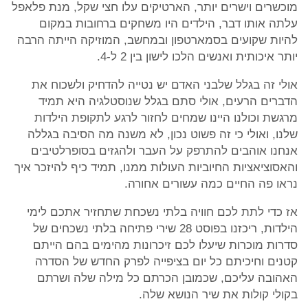
מוכשרים וישרים יותר, הארטיקים עלו חצי שקל, מנת פלאפל
עלתה אותו דבר, הילדים היו משחקים ברחובות במקום
להיות שקועים בסמארטפון ובמחשב, המוזיקה הייתה הרבה
יותר איכותית ואנשים הלכו לישון בין 2 ל-4.
אולי זה בגלל שלבני האדם יש נטייה להדחיק ולשכוח את
הדברים הרעים, אולי סתם בגלל שנוסטלגיה היא תמיד
מרגשת וכולנו היינו שמחים לחזור לרגע לתקופת הילדות
שלנו, ואולי כי זה פשוט נכון, לא משנה מה הסיבה בגללה
אנחנו אוהבים להתרפק על העבר ולהגזים בסופרלטיבים
והאסוציאציות החיוביות העולות ממנו, תמיד כיף להיזכר איך
נראו פה החיים כמה עשורים אחורה.
אז כדי לתת לכם חוויה בלתי נשכחת שתחזיר אתכם לימי
הילדות, ריכזנו בפוסט 28 שירי פתיחה בלתי נשכחים של
סדרות מוכרות שיעלו לכם זיכרונות מהימים בהם הייתם
קטנים וחיכיתם כל יום בציפייה לפרק החדש של הסדרה
האהובה עליכם, שכמובן הכרתם כל מילה שלה ושרתם
בקולי קולות את שיר הנושא שלה.