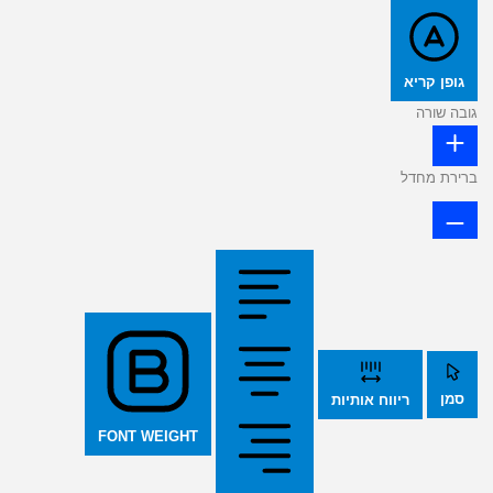
גופן קריא
גובה שורה
ברירת מחדל
סמן
ריווח אותיות
FONT WEIGHT