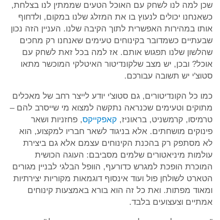
שכן למה לנו לשחק עם האוכל הטעים שממתין לנו בצלחת,
כשאנחנו יכולים לנעוץ בו את המזלג שלנו במקום, ולדחוף
אותו במהירות האפשרית לתוך הקיבה שלנו. העניין הזה נכון
שבעתיים כשמדובר בקינוחים טעימים שאנחנו רק מחכים
שהלשון שלנו תפגוש אותם. אז למה בכל זאת לשחק עם
אוכל? ובכן, יש מצב שלקונדיטור האיטלקי המוכשר מתאו
סטוצ'י יש תשובה עבורכם.
כמו כל הקונדיטורים, גם סטוצ'י יודע לייצר רחב של מאכלים
מתוקים וטעימים שכנראה נתקשה למצוא מי שייסרב להם –
טרמיסו, קרמשניט, בראוניז,
קאפקייקס
, פחזניות ושאר
פינוקים מושחתים. אלא בניגוד לשאר חבריו למקצוע, הוא
לא מסתפק רק בהכנת הקינוחים עצמם אלא גם ביצירת
עולמות מיניאטורים שלמים מסביבם: העוגה הכושית
המוכרת הופכת למגרש כדורעף, הוופל הבלגי לבניין מגורים
הטארט לשולחן פול ועוד אינסוף דוגמאות מקוריות יצירתיות
ומאוד מפתות. ואת כל זה הוא בורא באמצעות קינוחים
אמתיים וצעצועים בלבד.