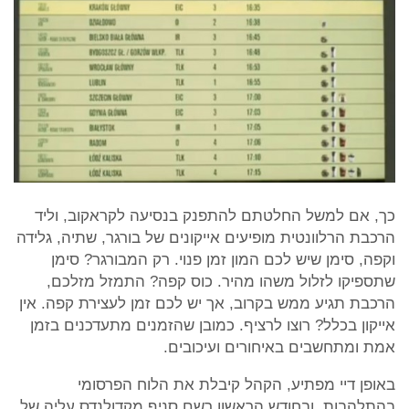
כך, אם למשל החלטתם להתפנק בנסיעה לקראקוב, וליד
הרכבת הרלוונטית מופיעים אייקונים של בורגר, שתיה, גלידה
וקפה, סימן שיש לכם המון זמן פנוי. רק המבורגר? סימן
שתספיקו לזלול משהו מהיר. כוס קפה? התמזל מזלכם,
הרכבת תגיע ממש בקרוב, אך יש לכם זמן לעצירת קפה. אין
אייקון בכלל? רוצו לרציף. כמובן שהזמנים מתעדכנים בזמן
אמת ומתחשבים באיחורים ועיכובים.
באופן דיי מפתיע, הקהל קיבלת את הלוח הפרסומי
בהתלהבות, ובחודש הראשון רשם סניף מקדולנדס עליה של