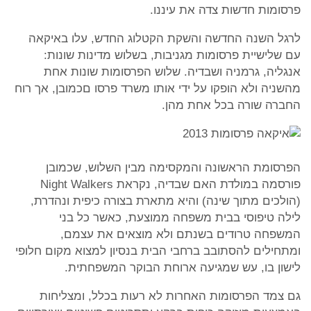
פרסומות חדשות צדה את עיננו.
לרגל השנה החדשה והשקת הקטלוג החדש, עלו באיקאה
עם שלישיית פרסומות מגניבות, בשלוש מדינות שונות:
אנגליה, גרמניה ושבדיה. שלוש הפרסומות שונות אחת
מהשניה ולא הופקו על ידי אותו משרד פרסו םכמובן, אך רוח
החברה שורה בכל אחת מהן.
הפרסומת הראשונה והמקסימה מבין השלוש, שכמובן
פורסמה במולדת האם שבדיה, נקראת Night Walkers
(הולכים מתוך שינה) והיא מתארת בצורה כיפית ונהדרת,
לילה טיפוסי בבית משפחה ממוצעת, כאשר כל בני
המשפחה טרודים בשנתם ולא מוצאים את עצמם,
ומתחילים להסתובב ברחבי הבית בנסיון למצוא מקום חלופי
לישון בו, עש שמגיעה ארוחת הבוקר המשפחתית.
גם צמד הפרסומות האחרות לא רעות בכלל, ומצליחות