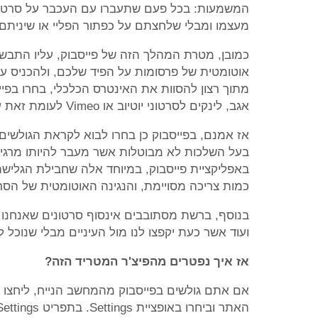
המשמעות: בכל פעם שתעברו עם העכבר על סרטון פ
מעצמו ומבלי שלחצתם על כפתור הפליי או שיניתם
אוטומטית של פרסומות על הפיד שלכם, ולהכניס עוד
מתוך רצון להסוות את האינטרס הכלכלי, בחרו בפיי
אגב, לינקים לסרטוני יוטיוב או Vimeo לעומת זאת עדין ידרשו לחיצה על Play בכדי לפעול.
בעל השלכות לא מבוטלות אשר מעבר להיותו מרגיז 
באפליקציית פייסבוק, במיוחד אלה שחבילת הגליש
כמות צריכה מסויימת, והנגינה האוטומטית של הסר
בנוסף, ברשת מסתובבים אינסוף סרטונים שאנחנו ל
ועוד אשר כעת יקפצו לנו מול העיניים מבלי שנוכל 
אז איך נפטרים מהפיצ'ר המטריד הזה?
אם אתם גולשים בפייסבוק מהמחשב הנייח, ליחצו ע