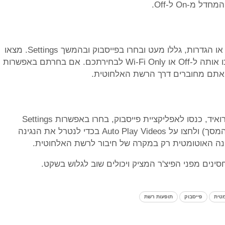
-On ל-Off.
במערכת ההפעלה iOS כנסו לאפליקציית Settings או הגדרות, גללו מעט ובחרו בפייסבוק ובהמשך Settings. מצאו
את אפשרויות הנגינה האוטומטית (AutoPlay) והפכו אותה ל-Off או Wi-Fi Only לבחירתכם. אם בחרתם באפשרות
אתם מחוברים דרך הרשת האלחוטית.
אם אתם בעלי מכשיר עם מערכת הפעלה של אנדרואיד, כנסו לאפליקציית פייסבוק, בחרו באפשרות Settings
(אייקון בצורת שלושה פסים בצידו הימני העליון של המסך) ולחצו על Auto Play Videos בכדי לנטרל את הנגינה
ינה האוטומטית רק במקרה של חיבור לרשת האלחוטית.
נים מפני הפיצ'ר המציק ויכולים שוב לגלוש בשקט.
מטית
פייסבוק
תופעות רשת