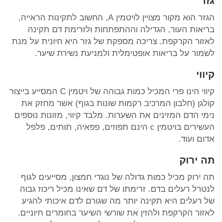
גזר
הגזר הוא מקור מצויין לויטמין A, החשוב לתקינות הראייה,
בריאות העור, הגדילה וההתפתחות ולזרימת דם תקינה
לאזור הקרקפת. צריכה מספקת של גזר היא חיונית על מנת
לשמור על בריאות אופטימלית ולמניעת נשירת שיער.
קיווי
קיווי הינו פרי המכיל כמות גבוהה של ויטמין C המסייע בייצור
קולגן (חלבון המרכיב רקמות שונות בגוף) אשר מחזק את
נימי הדם המזינים את השערות. מלבד קיווי, מזונות נוספים
העשירים בויטמין c הינם תפוזים, פפאיה, תותים, פלפל
אדום ועוד.
תה ירוק
תה ירוק מכיל כמות גדולה של נוגדי חמצון, מסייעים לגוף
לנטרל רעלים בדם. זרימתו של דם שאינו מכיל ריכוז גבוה
של רעלים היא תקינה יותר מה שגורם לדם איכותי להגיע
לאזור הקרקפת ולהזין את שורשי השיער בחומרים חיוניים.