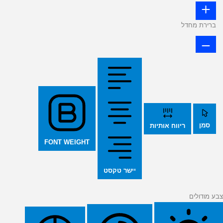
ברירת מחדל
סמן
ריווח אותיות
FONT WEIGHT
יישר טקסט
צבע מודולים