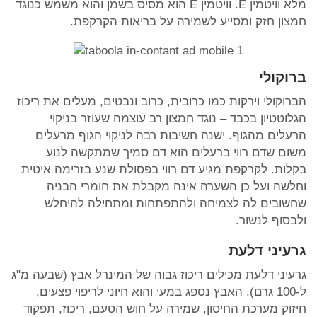
מלא וויטמין E. וויטמין E הוא מסיס בשמן והוא משמש כנוגד
חמצון חזק ומסייע לשמירה על בריאות הקרקפת.
ברוקולי
הברוקולי וירקות כמו כרובית, כרוב ונבטים, מעלים את ריכוז
הגלוטטיון בכבד – נוגד חמצון רב עוצמה שעוזר בניקוי
הרעלים מהגוף. ישנה חשיבות רבה לניקוי הגוף מרעלים
משום שדם רווי ברעלים הוא דם סמיך שמתקשה לנוע
בקלות. לקרקפת מגיע דם רווי בפסולת שנע בזרימה איטית
וחלשה ועל כן השערה אינה מקבלת את חומרי הבניה
שחשובים לה לצמיחה ולהתפתחות ומתחילה להיחלש
ולבסוף לנשור.
גרעיני דלעת
גרעיני דלעת מכילים ריכוז גבוה של המינרל אבץ (שבעה מ"ג
ל-100 גרם). האבץ נספג במעי והוא חיוני לריפוי פצעים,
חיזוק מערכת החיסון, שמירה על חוש הטעם, ריכוז, תפקוד