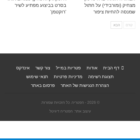
מצחיק (ומורבידי) על חתול
בסרט בביצוע מפתיע לשיר
שמנסה להחיות ציפור
'רוקטמן'
קודם
הבא
דף הבית
אודות
פטריות במייל
צור קשר
אינדקס
תצוגת רשימה
מדיניות פרטיות
תנאי שימוש
הצהרת הנגישות של האתר
פרסום באתר
© 2026 - הפטריה. כל הזכויות שמורות.
עיצוב אתר: הפטריה דיגיטל