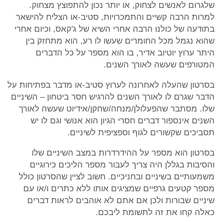
שלגרום לאנשים לצחוק, או יותר נכון להתפוצץ מצחוק.
למרות הרבה קשיים והתמכרויות, סטיב-או הצליח להישאר
בתודעה של כולנו הרבה אחרי השיא של ג'קאס, וכיום אחרי
שהוא נגמל מכל החומרים שעשו לו רע, הוא מתחזק בין
היתר ערוץ יוטיוב אדיר, בו הוא מספר על כל הדברים
המטורפים שעשה לאורך השנים.
בסרטון שהעלה לאחרונה לערוץ סטיב-או מדבר בפתיחות על
הדבר שגרם לו לאורך השנים להרגיש חסר ביטחון – השיניים
שלו. מסתבר שהפעלולן/מנחה/שחקן/אידיוט שעשה לאורך
השנים אינספור דברים חסרי הגיון הוא אנושי וגם לו יש
תסביכים שקשורים לגוף וספציפית לשיניים.
בסרטון הוא מספר על ההידרדרות במצב השיניים שלו
והסיבות בגללן היה צריך לעבור מספר הליכים כירוגיים
משמעותיים בשיניים ובחניכיים. חשוב לציין שהסרטון כולל
מספר קטעים גרפיים שמציגים אותו ללא כתרים ו/או עם
שיניים שבורות ולכן אם אתם לא אוהבים לראות דברים
כאלה קחו את זה לתשומת ליבכם.