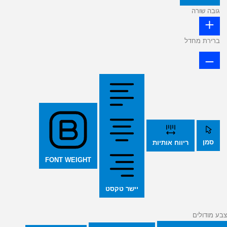
גובה שורה
ברירת מחדל
סמן
ריווח אותיות
FONT WEIGHT
יישר טקסט
צבע מודולים