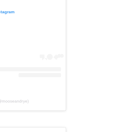
stagram
 (@mooseandrye)