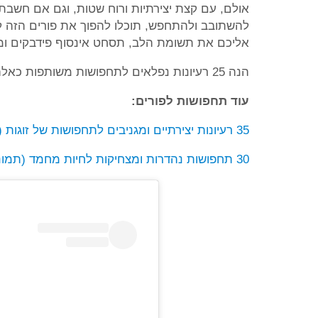
אולם, עם קצת יצירתיות ורוח שטות, וגם אם חשב
להשתובב ולהתחפש, תוכלו להפוך את פורים הזה לחוו
אליכם את תשומת הלב, תסחט אינסוף פידבקים ומ
הנה 25 רעיונות נפלאים לתחפושות משותפות כאלה, עם ביצועים הורסים ומקסימים במיוחד.
עוד תחפושות לפורים:
35 רעיונות יצירתיים ומגניבים לתחפושות של זוגות (תמונות)
30 תחפושות נהדרות ומצחיקות לחיות מחמד (תמונות)