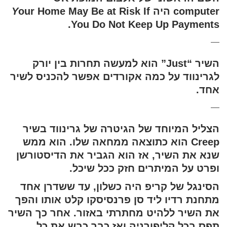
computer היה
our Home May Be at Risk If
Y
You Do Not Keep Up Payments.
—
השיר “Just” הוא למעשה תחרות בין יורק
לגרינווד על כמה אקורדים אפשר להכניס לשיר
אחד.
—
הצליל המיוחד של הגיטרה של גרינווד בשיר
Creep הוא כתוצאה ממחאה שלו. הוא ממש
שנא את השיר, אז הוא הגביר את הדיסטורשן
ופרט על המיתרים חזק ככל שיכל.
הסינגל של קריפ היה כשלון, עד ששדרן אחד
מתחנת רדיו ליד סן פרנסיסקו קלט אותו והפך
את השיר ללהיט מחתרתי באזור. אחר כך השיר
תפס בכל קליפורניה ואז כבר כבש את כל