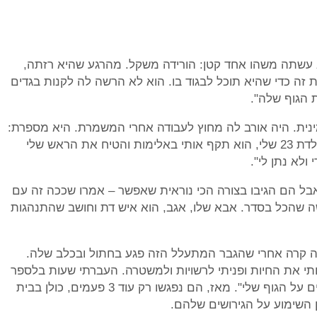
 עשתה משהו אחד קטן: הורידה משקל. מהרגע שהיא רזתה,
 זה כדי שהיא תוכל לבגוד בו. הוא לא הרשה לה לקנות בגדים
הגוף שלה".
ינית. היה אורב לה מחוץ לעבודה אחרי המשמרת. היא מספרת:
"כשרציתי לצאת עם חברות מהעבודה לכבוד יום הולדת 23 שלי, הוא תקף אותי באלימות והטיח את הראש שלי
לא נתן לי".
בל הם הגיבו בצורה הכי נוראית שאפשר – אמרו שככה זה עם
גשה שהכל בסדר. אבא שלו, אגב, הוא איש דת וחושב שהתנהגות
 זה קרה אחרי שהגבר המתעלל הזה פגע בחתול ובכלב שלה.
תי את החיות ופניתי לרשויות ולמשטרה. העברתי שעות בלספר
את הסיפור שלי ובצילומים של כל החבורות והסימנים על הגוף שלי". מאז, הם נפגשו רק עוד 3 פעמים, כולן בבית
השימוע על הגירושים שלהם.