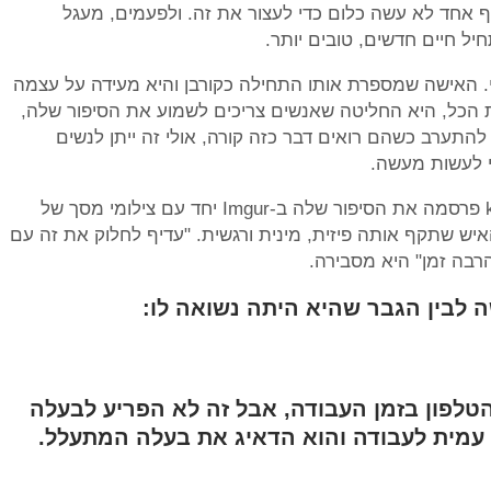
אף אחד לא עשה כלום כדי לעצור את זה. ולפעמים, מעגל
ל חיים חדשים, טובים יותר.
י. האישה שמספרת אותו התחילה כקורבן והיא מעידה על עצמה
 הכל, היא החליטה שאנשים צריכים לשמוע את הסיפור שלה,
להתערב כשהם רואים דבר כזה קורה, אולי זה ייתן לנשים
י לעשות מעשה.
האישה, שכותבת תחת שם המשתמש krissykross פרסמה את הסיפור שלה ב-Imgur יחד עם צילומי מסך של
ש שתקף אותה פיזית, מינית ורגשית. "עדיף לחלוק את זה עם
רבה זמן" היא מסבירה.
 לבין הגבר שהיא היתה נשואה לו:
טלפון בזמן העבודה, אבל זה לא הפריע לבעלה
 עמית לעבודה והוא הדאיג את בעלה המתעלל.