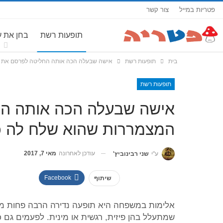
פטריות במייל
צור קשר
תופעות רשת
בחן את 
בית
תופעות רשת
אישה שבעלה הכה אותה החליטה לפרסם את הה
תופעות רשת
אישה שבעלה הכה אותה הח
המצמררות שהוא שלח לה כד
עודכן לאחרונה
מאי 7, 2017
ע"י
שני רבינוביץ'
Facebook
שיתוף
אלימות במשפחה היא תופעה נדירה הרבה פחות משה
שמתעלל בהן פיזית, רגשית או מינית. לפעמים גם