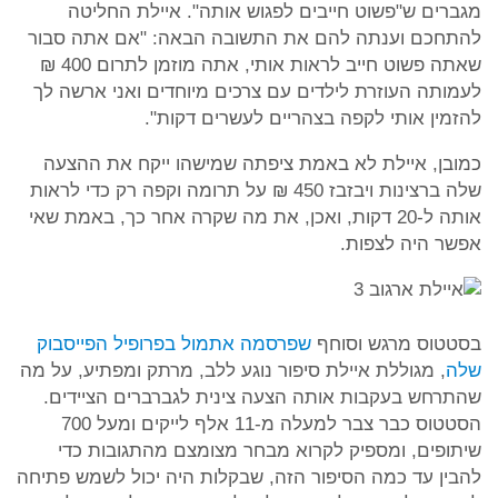
מגברים ש"פשוט חייבים לפגוש אותה". איילת החליטה
להתחכם וענתה להם את התשובה הבאה: "אם אתה סבור
שאתה פשוט חייב לראות אותי, אתה מוזמן לתרום 400 ₪
לעמותה העוזרת לילדים עם צרכים מיוחדים ואני ארשה לך
להזמין אותי לקפה בצהריים לעשרים דקות".
כמובן, איילת לא באמת ציפתה שמישהו ייקח את ההצעה
שלה ברצינות ויבזבז 450 ₪ על תרומה וקפה רק כדי לראות
אותה ל-20 דקות, ואכן, את מה שקרה אחר כך, באמת שאי
אפשר היה לצפות.
בסטטוס מרגש וסוחף
שפרסמה אתמול בפרופיל הפייסבוק
שלה
, מגוללת איילת סיפור נוגע ללב, מרתק ומפתיע, על מה
שהתרחש בעקבות אותה הצעה צינית לגברברים הציידים.
הסטטוס כבר צבר למעלה מ-11 אלף לייקים ומעל 700
שיתופים, ומספיק לקרוא מבחר מצומצם מהתגובות כדי
להבין עד כמה הסיפור הזה, שבקלות היה יכול לשמש פתיחה