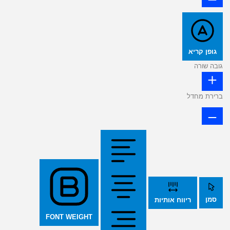
גופן קריא
גובה שורה
ברירת מחדל
סמן
ריווח אותיות
FONT WEIGHT