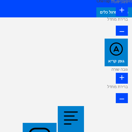
מופעל על ידי
OneTap
Font Size
הסתר סרגל כלים
ברירת מחדל
גופן קריא
גובה שורה
ברירת מחדל