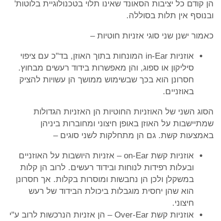
הן קודם כל יציבות הסאונד שאינו תלוי בטכנולוגיית בלוטות'
ובנוסף אין תלות בסוללה.
כאמור ישנן שני סוגי אזניות חוטיות –
אוזניות in-Ear המונחות בתוך האוזן, בד"כ עם ציפוי
סיליקון או ספוג, והן מאפשרות בידוד רעשים מבחוץ.
חסרונן הוא בכך שבשימוש ממושך הן עשויות להציק
באוזניים.
הסוג השני של האוזניות החוטיות הן האזניות הגדולות
שמתיישבות על האוזן באופן חיצוני ומחוברות ביניהן
באמצעות קשת. גם הן מתחלקות לשני סוגים –
אוזניות קשת on-Ear – אזניות היושבות על האוזניים
ובעלות רפידות לנוחות ובידוד רעשים. לרוב הן קלות
במשקלן ולכן הן נחבשות ומוסרות בקלות. אך חסרונן
הוא שהן יחסית מוגבלות ביכולת הבידוד של רעש
חיצוני.
אוזניות קשת Over-Ear – הן אזניות הנרכשות לרוב ע"י