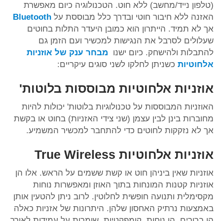
(טלפון נייד/מחשב) ללא חוט. הטכנולוגיה כיום מאפשרת
האזנה ללא חיבור חוטי ובדרך כלל מבוססת על
Bluetooth
אך לא תמיד. הייתרון הוא כמובן היעדר התלות בחוטים
שעלולים לסרבל את הנגישות למכשיר ועם הזמן גם
להתבלות ולהישחק. כיום ישנו
מבחר ענק של אוזניות
אלחוטיות
כשניתן לחלקו לשני סוגים עיקריים:
אוזניות אלחוטיות מבוססות בלוטות'
האוזניות המבוססות על טכנולוגיות בלוטות' יכולות להיות
מחוברות בינן לבין עצמן (שני צידי האזניות) בחוט או בקשת
אך לא נזקקות לחוטים כדי להתחבר למכשיר המשמיע.
אוזניות אלחוטיות True Wireless
אוזניות שאין ביניהן חוט או קשת ששמים על הראש. אלו הן
אוזניות קטנות המונחות בתוך האוזן ומאפשרות נוחות
מקסימלית ותנועה חופשית לחלוטין. לרוב ניתן להטעין אותן
באמצעות נרתיק האחסון שלהן. היתרונות של אזניות כאלה
הן ברורים, הן נוחות, קומפקטיות, שומרות על עמידות לאורך