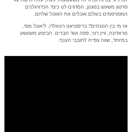
סרטון משעש בסגנון, המדגים לנו כיצד הכדורגלנים
המפורסמים בעולם אוכלים את האוכל שלהם.
אז מי בין הנוכחים? כריסטיאנו רונאלדו, ליאונל מסי,
מראדונה, וויין רוני, פפה ועוד חברים. הביצוע משעשע
במיוחד, שווה צפייה לחובבי הענף.