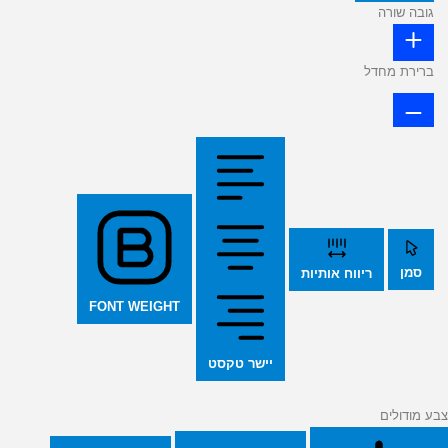
גובה שורה
ברירת מחדל
סמן
ריווח אותיות
FONT WEIGHT
יישר טקסט
צבע מודולים