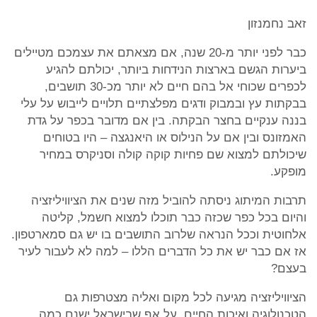
זאב נחמנזון
כבר לפני יותר מ-20 שנה, אם מצאתם את עצמכם מטיילים
ביערות הגשם בארצות הנידחות ביותר, יכולתם להגיע
לכפרים שכוחי אל בהם חיים לא יותר מכ-30 תושבים,
בבקתות עץ ובמבוק ודגים מפלצתיים תלויים לייבוש על עלי
בננה ענקיים בחצר הבקתה. בין אם מדובר בכפר על גדת
האמזונס ובין אם על הנילוס או היאנגצה – היו בטוחים
שיכולתם למצוא שם פחיות קוקה קולה וסניקרס במחיר
מופקע.
תרבות המיתוג ניסתה להוביל מזה שנים את הציוויליזציה
והיום בכל כפר שכזה כבר תוכלו למצוא חשמל, קליטה
אלחוטית וככל הנראה שלרוב התושבים בו יש גם סמארטפון.
אז אם כבר יש את כל הדברים הללו – למה לא לעבור לעיר
בעצם?
הציוויליזציה מגיעה לכל מקום ואליה מצטרפות גם
הטכנולוגיה ואיכות החיים. על אף שבישראל ישנם כמה