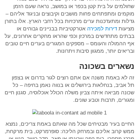
שחולמים על בית קטן בכפר או במושב, נראה שעם הזמן
מוקמים ומתפתחים פחות מושבים וקיבוצים ובניגוד אליהם –
גדלות ומתעדכנות ערים מרכזיות בכל רחבי הארץ. אלו בתורן
מציעות
דירות למכירה
אטרקטיביות בבניינים גבוהים או
בבתים מתחדשים במרכזן וכפי שהראו מחקרים אחרונים, על
אף ההמולה והעומס – מספקים המגורים בערים חיים טובים
ובריאים יותר, ממגוון סיבות ויתרונות.
נשארים בשכונה
זה לא באמת משנה אם אתם רוצים לגור בדרום או בצפון
תל אביב, בנחלאות בירושלים או בנווה נאמן בחיפה – כל
שכונה מביאה איתה צביון משלה הכולל אוכלוסיה, סגנון חיים
ומגורים, תרבות וטבע שונים.
החיים בעיר מבטיחים שכל מה שאתם באמת צריכים, נמצא
ממש קרוב אליכם ובמרחק הליכה: סופרמרקט, בית מרקחת,
מרכז מסחרי, בית קפה שכונתי או פאב, חדר כושר, קניון או