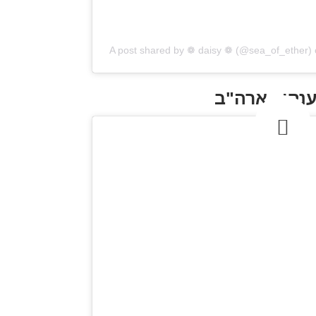
A post shared by ❁ daisy ❁ (@sea_of_ether)