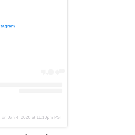
stagram
on
Jan 4, 2020 at 11:10pm PST