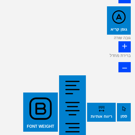
גופן קריא
גובה שורה
ברירת מחדל
סמן
ריווח אותיות
FONT WEIGHT