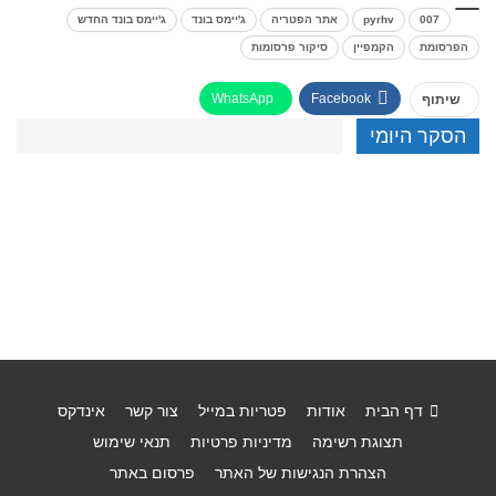
007
pyrhv
אתר הפטריה
ג'יימס בונד
ג'יימס בונד החדש
הפרסומת
הקמפיין
סיקור פרסומות
WhatsApp
Facebook
שיתוף
הסקר היומי
דף הבית
אודות
פטריות במייל
צור קשר
אינדקס
תצוגת רשימה
מדיניות פרטיות
תנאי שימוש
הצהרת הנגישות של האתר
פרסום באתר