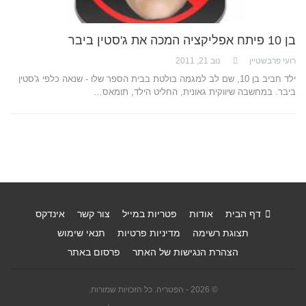
בן 10 פיתח אפליקציה המכה את ג'סטין ביבר
רועי פרבשטיין
נוב 21, 2011
ילד חביב בן 10, שם לב למגמה בולטת בבית הספר שלו - שנאה כלפי ג'סטין
ביבר. במחשבה שיווקית גאונית, החליט הילד, תומאס…
דף הבית
אודות
פטריות במייל
צור קשר
אינדקס
תצוגת רשימה
מדיניות פרטיות
תנאי שימוש
הצהרת הנגישות של האתר
פרסום באתר
© 2026 - הפטריה. כל הזכויות שמורות.