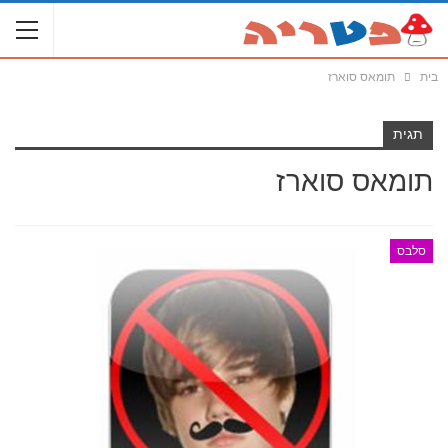
בית
תומאס סוארז
תגית
תומאס סוארז
סלבס