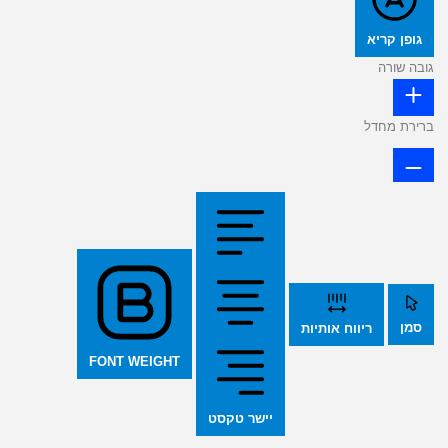
גופן קריא
גובה שורה
ברירת מחדל
סמן
ריווח אותיות
FONT WEIGHT
יישר טקסט