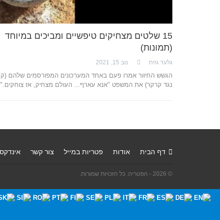
15 שלטים מצחיקים טיפשיים ומביכים במיוחד
(תמונות)
גלעד גזית
נוב 15, 2021
הגשש החיוור אמרו פעם באחד המערכונים המפורסמים שלהם (ק
נגד קרקר) את המשפט "אנא עארף... העולם מצחיק, אז צוחקים."
דף הבית
אודות
פטריות במייל
צור קשר
אינדקס
© 2026 - הפטריה. כל הזכויות שמורות.