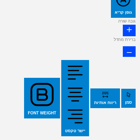
גופן קריא
גובה שורה
ברירת מחדל
סמן
ריווח אותיות
FONT WEIGHT
יישר טקסט