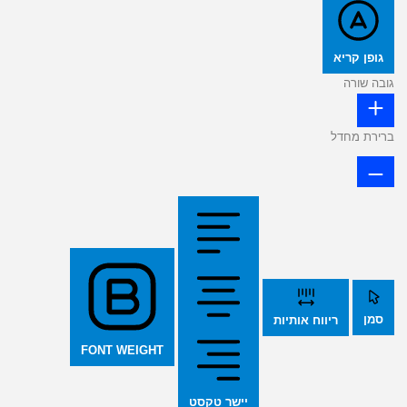
גופן קריא
גובה שורה
ברירת מחדל
סמן
ריווח אותיות
FONT WEIGHT
יישר טקסט