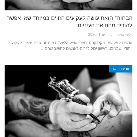
הבחורה הזאת עושה קעקועים הזויים במיוחד שאי אפשר
להוריד מהם את העיניים
גלעד גזית
יונ 1, 2020
אמנית קעקועים מקסיקנית בשם יאציל אליזלדה פיתחה סגנון עיצוב קעקועים
ייחודי, שבמבט ראשון יכול לגרום לאנשים לחשוב שהם…
תופעות רשת