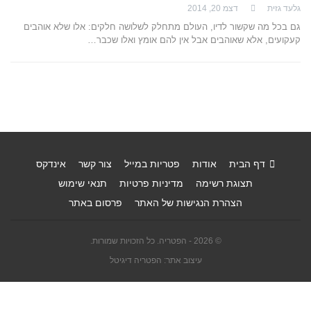
גלעד גזית
דצמ 20, 2014
גם בכל מה שקשור לדיו, העולם מתחלק לשלושה חלקים: אלו שלא אוהבים
קעקועים, אלא שאוהבים אבל אין להם אומץ ואלו שכבר…
דף הבית
אודות
פטריות במייל
צור קשר
אינדקס
תצוגת רשימה
מדיניות פרטיות
תנאי שימוש
הצהרת הנגישות של האתר
פרסום באתר
© 2026 - הפטריה. כל הזכויות שמורות.
עיצוב אתר: הפטריה דיגיטל