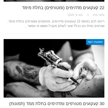
22 קעקועים מדהימים (ומטורפים) בתלת מימד
גלעד גזית
מאי 9, 2020
ריכזנו לכם בפוסט 22 קעקועים מדהימים, מהפנטים ומטורפים בתלת מימד,
שנראים כאילו הם בכלל שער לעולם מקביל ופשוט אי אפשר…
תופעות רשת
30 קעקועים מטורפים ומדהימים בתלת ממד (תמונות)