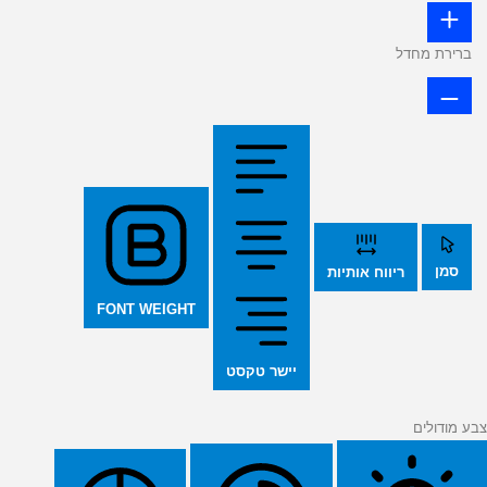
ברירת מחדל
סמן
ריווח אותיות
FONT WEIGHT
יישר טקסט
צבע מודולים